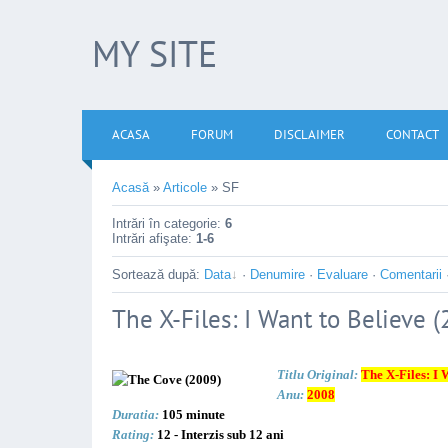
MY SITE
ACASA
FORUM
DISCLAIMER
CONTACT
Acasă
»
Articole
» SF
Intrări în categorie
:
6
Intrări afişate
:
1-6
Sortează după
:
Data
·
Denumire
·
Evaluare
·
Comentarii
The X-Files: I Want to Believe 
Titlu Original:
The X-Files: I 
Anu:
2008
Duratia:
105 minute
Rating:
12 - Interzis sub 12 ani