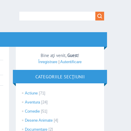
Bine aţi venit
,
Guest
!
Înregistrare
|
Autentificare
CATEGORIILE SECŢIUNII
Actiune
[71]
Aventura
[24]
Comedie
[51]
Desene Animate
[4]
Documentare
[2]