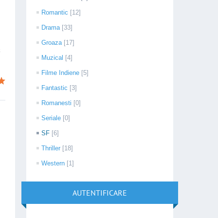
Romantic
[12]
Drama
[33]
Groaza
[17]
Muzical
[4]
Filme Indiene
[5]
Fantastic
[3]
Romanesti
[0]
Seriale
[0]
SF
[6]
Thriller
[18]
Western
[1]
AUTENTIFICARE