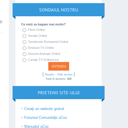
SONDAJUL NOSTRU
Ce vreti sa bagam mai multe?
Filme Online
Seriale Online
Tenelovele Romanesti Online
Emisiuni TV Online
Desene Animate Online
Canale TV Online/Live
[
·
]
Results
Polls archive
Total of answers:
410
PRIETENII SITE-ULUI
Creaţi un website gratuit
Forumul Comunității uCoz
Manualul uCoz