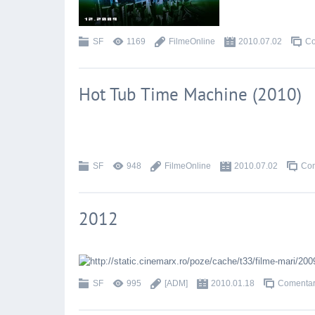
SF
1169
FilmeOnline
2010.07.02
Co
Hot Tub Time Machine (2010)
SF
948
FilmeOnline
2010.07.02
Com
2012
SF
995
[ADM]
2010.01.18
Comentari