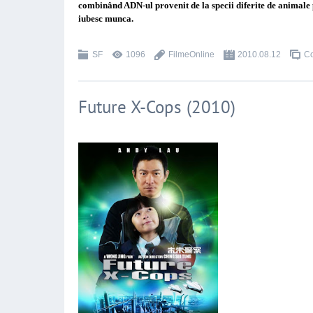
combinând ADN-ul provenit de la specii diferite de animale pe
iubesc munca.
SF
1096
FilmeOnline
2010.08.12
Co
Future X-Cops (2010)