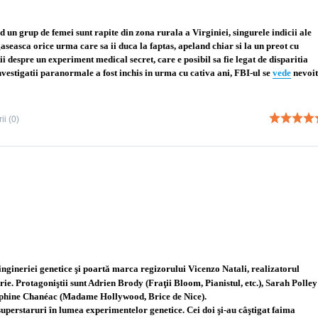
 un grup de femei sunt rapite din zona rurala a Virginiei, singurele indicii ale
gaseasca orice urma care sa ii duca la faptas, apeland chiar si la un preot cu
ii despre un experiment medical secret, care e posibil sa fie legat de disparitia
vestigatii paranormale a fost inchis in urma cu cativa ani, FBI-ul se
vede
nevoit
i (0)
 ingineriei genetice şi poartă marca regizorului Vicenzo Natali, realizatorul
orie. Protagoniştii sunt Adrien Brody (Fraţii Bloom, Pianistul, etc.), Sarah Polley
elphine Chanéac (Madame Hollywood, Brice de Nice).
superstaruri în lumea experimentelor genetice. Cei doi şi-au câştigat faima