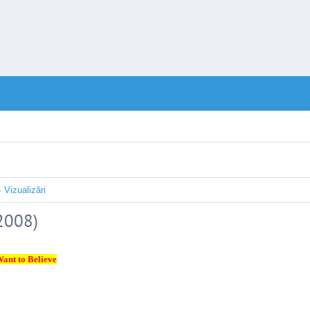
·
Vizualizări
(2008)
Want to Believe