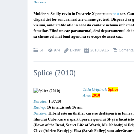
Descriere:
Mulder si Scully revin in Dosarele X pentru un
nou
caz. Cand
disparitiei lor sunt ramasitele umane grotesti. Disperati sa 
viziuni, autoritatile afla in aceasta cautare nebuna informat
femeilor. Fiind un caz paranormal, desi departamentul de in
sa cheme cei mai buni agenti sa se ocupe de acest caz.
SF
974
Dkstar
2010.09.16
Comentari
Splice (2010)
Titlu Original:
Splice
Anu:
2010
Duratia:
1:37:10
Rating:
16 interzis sub 16 ani
Hibrid este un thriller care se desfăşoară în lumea
Descriere:
filmului Cube, care a spart tiparele genului SF şi a făcut ist
(Dawn of the Dead, Secret Life of Words, Mr. Nobody) şi D
Clive (Adrien Brody) şi Elsa (Sarah Polley) sunt adevărate 