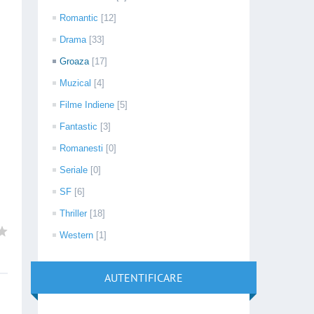
Romantic
[12]
Drama
[33]
Groaza
[17]
Muzical
[4]
Filme Indiene
[5]
Fantastic
[3]
Romanesti
[0]
Seriale
[0]
SF
[6]
Thriller
[18]
Western
[1]
AUTENTIFICARE