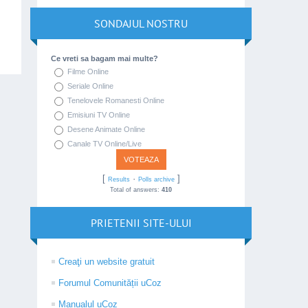
SONDAJUL NOSTRU
Ce vreti sa bagam mai multe?
Filme Online
Seriale Online
Tenelovele Romanesti Online
Emisiuni TV Online
Desene Animate Online
Canale TV Online/Live
[
·
]
Results
Polls archive
Total of answers:
410
PRIETENII SITE-ULUI
Creaţi un website gratuit
Forumul Comunității uCoz
Manualul uCoz