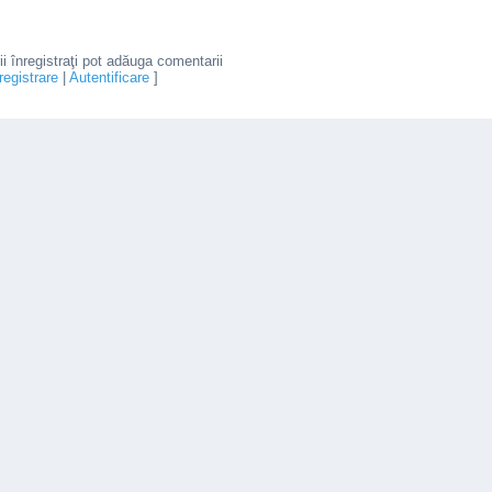
rii înregistraţi pot adăuga comentarii
registrare
|
Autentificare
]