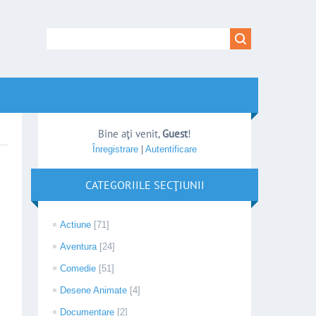
Bine aţi venit
,
Guest
!
Înregistrare
|
Autentificare
CATEGORIILE SECŢIUNII
Actiune
[71]
Aventura
[24]
Comedie
[51]
Desene Animate
[4]
Documentare
[2]