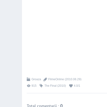
Groaza
FilmeOnline
(2010.06.29)
915
The Final (2010)
4.0
/
1
Total comentarii
:
0