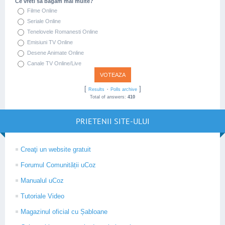
Ce vreti sa bagam mai multe?
Filme Online
Seriale Online
Tenelovele Romanesti Online
Emisiuni TV Online
Desene Animate Online
Canale TV Online/Live
[
·
]
Results
Polls archive
Total of answers:
410
PRIETENII SITE-ULUI
Creaţi un website gratuit
Forumul Comunității uCoz
Manualul uCoz
Tutoriale Video
Magazinul oficial cu Șabloane