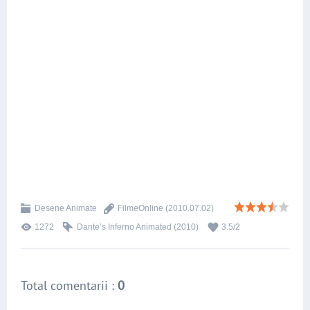
Desene Animate
FilmeOnline
(2010.07.02)
1272
Dante’s Inferno Animated (2010)
3.5
/
2
Total comentarii
:
0