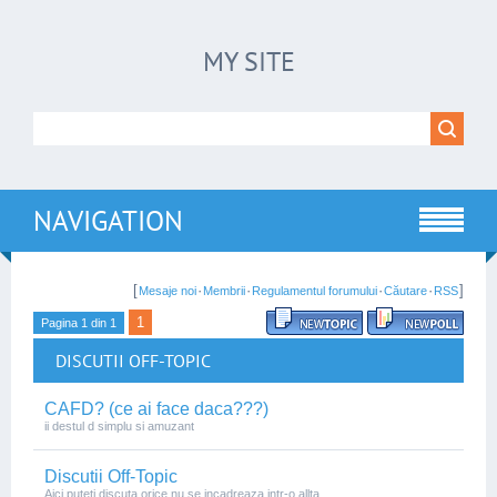
MY SITE
NAVIGATION
[
·
·
·
·
]
Mesaje noi
Membrii
Regulamentul forumului
Căutare
RSS
1
Pagina
1
din
1
DISCUTII OFF-TOPIC
CAFD? (ce ai face daca???)
ii destul d simplu si amuzant
Discutii Off-Topic
Aici puteti discuta orice nu se incadreaza intr-o allta...