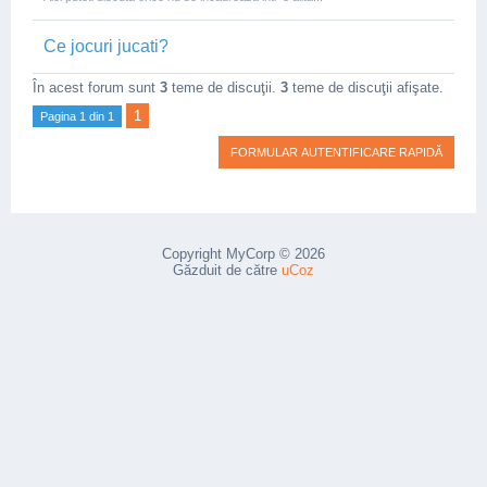
Ce jocuri jucati?
În acest forum sunt
3
teme de discuţii.
3
teme de discuţii afişate.
1
Pagina
1
din
1
Copyright MyCorp © 2026
Găzduit de către
uCoz