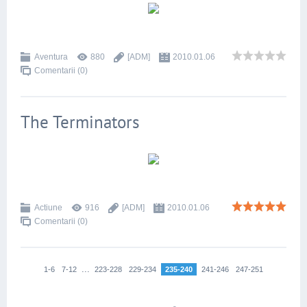
Aventura
880
[ADM]
2010.01.06
Comentarii (0)
The Terminators
Actiune
916
[ADM]
2010.01.06
Comentarii (0)
...
1-6
7-12
223-228
229-234
235-240
241-246
247-251