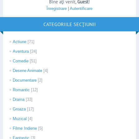
Bine aţi venit
,
Guest
!
Înregistrare
|
Autentificare
CATEGORIILE SECŢIUNII
Actiune
[71]
Aventura
[24]
Comedie
[51]
Desene Animate
[4]
Documentare
[2]
Romantic
[12]
Drama
[33]
Groaza
[17]
Muzical
[4]
Filme Indiene
[5]
Fantastic
[3]