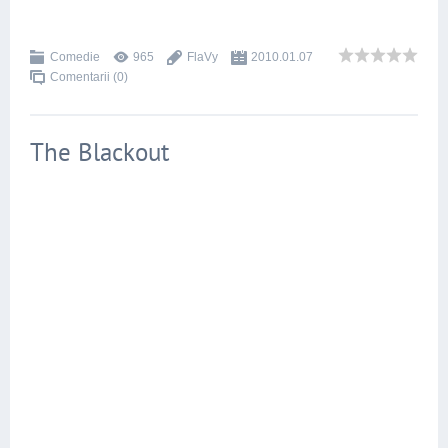
Comedie
965
FlaVy
2010.01.07
Comentarii (0)
The Blackout