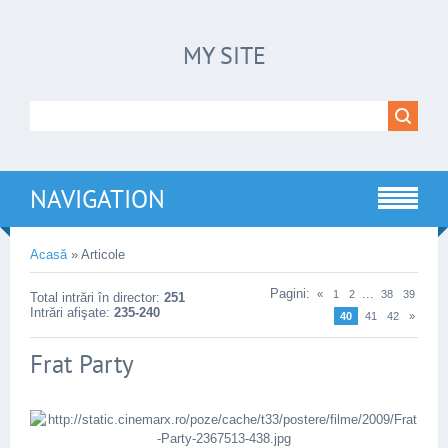
MY SITE
NAVIGATION
Acasă
»
Articole
Pagini
:
...
«
1
2
38
39
Total intrări în director
:
251
Intrări afişate
:
235-240
40
41
42
»
Frat Party