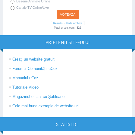
Desene Animate Online
Canale TV Online/Live
[
·
]
Results
Polls archive
Total of answers:
410
PRIETENII SITE-ULUI
Creaţi un website gratuit
Forumul Comunității uCoz
Manualul uCoz
Tutoriale Video
Magazinul oficial cu Șabloane
Cele mai bune exemple de website-uri
STATISTICI