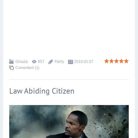
Groaza
857
FlaVy
2010.01.07
Comentarii (1)
Law Abiding Citizen